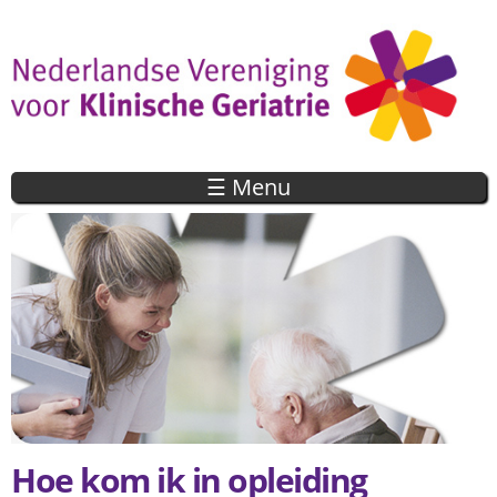
Overslaan
en naar
de inhoud
gaan
☰ Menu
Hoe kom ik in opleiding