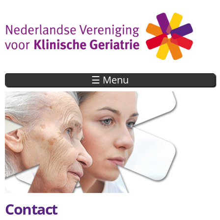
Overslaan
en naar
de inhoud
gaan
☰ Menu
Contact