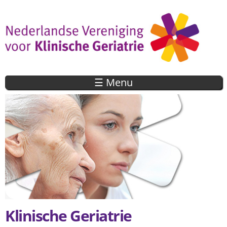
Overslaan
en naar
de inhoud
gaan
☰ Menu
Klinische Geriatrie