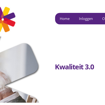
Overslaan
en naar
de inhoud
Home
Inloggen
C
gaan
Kwaliteit 3.0