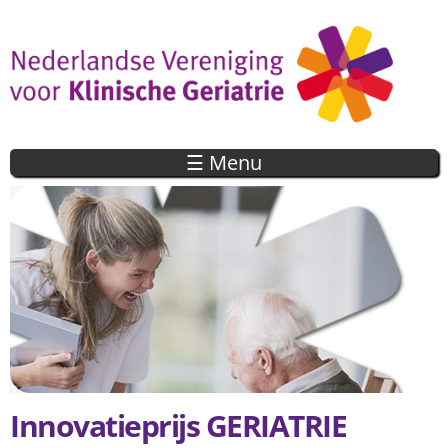
Overslaan
en naar
de inhoud
gaan
☰ Menu
Innovatieprijs GERIATRIE