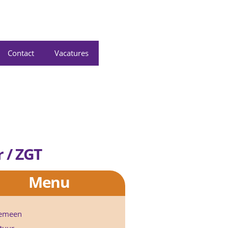
Contact
Vacatures
r / ZGT
Menu
emeen