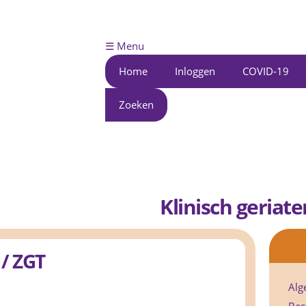
Overslaan
en naar
de inhoud
☰ Menu
gaan
Home
Inloggen
COVID-19
Zoeken
Klinisch geriate
 / ZGT
Alg