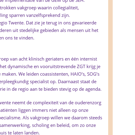
 de implementatie van de GEM op de SEH.
trokken vakgroep waarin collegialiteit,
ing sparren vanzelfsprekend zijn.
regio Twente. Dat zie je terug in ons gevarieerde
eren uit stedelijke gebieden als mensen uit het
en ons te vinden.
oep van acht klinisch geriaters en één internist
et dynamische en vooruitstrevende ZGT krijg je
e maken. We leiden coassistenten, HAIO’s, SOG’s
rpleegkundig specialist op. Daarnaast staat de
rie in de regio aan te bieden stevig op de agenda.
 Twente neemt de complexiteit van de ouderenzorg
atiënten liggen immers niet alleen op onze
 specialisme. Als vakgroep willen we daarom steeds
samenwerking, scholing en beleid, om zo onze
uis te laten landen.