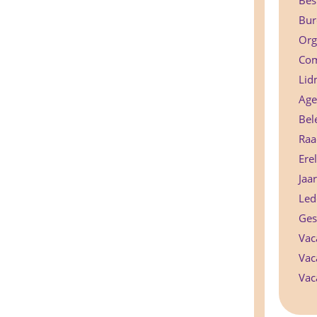
Bes
Bur
Org
Com
Lid
Age
Bel
Raa
Ere
Jaa
Lede
Ges
Vac
Vac
Vac