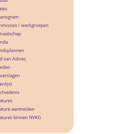
tuur
eau
anogram
missies / werkgroepen
maatschap
nda
eidsplannen
d van Advies
leden
rverslagen
nlijst
chiedenis
atures
ature aanmelden
atures binnen NVKG