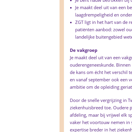
Je bent nauw betrokken bij
Je maakt deel uit van een be
laagdrempeligheid en onderl
ZGT ligt in het hart van de 
patiënten aanbod: zowel oud
landelijke buitengebied wet
De vakgroep
Je maakt deel uit van een vakgr
ouderengeneeskunde. Binnen h
de kans om écht het verschil t
en vanaf september ook een ve
ambitie om de opleiding geriat
Door de snelle vergrijzing in
ziekenhuisbreed toe. Oudere p
afdeling, maar bij vrijwel elk
vaker het voortouw nemen in 
expertise breder in het ziekenh