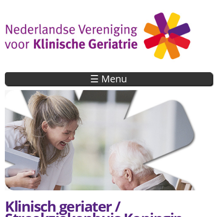
Overslaan
en naar
de inhoud
gaan
☰ Menu
Klinisch geriater /