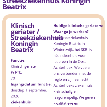
Streekziekenhuis Koningin
Beatrix
Klinisch
Huidige klinische geriaters:
geriater /
Waar ga je werken?
Streekziekenhuis
Het Streekziekenhuis
Koningin
Koningin Beatrix in
Beatrix
Winterswijk, het SKB, is
hét ziekenhuis voor
Functie:
iedereen in de Oost-
Klinisch geriater
Achterhoek. We voelen
% FTE:
ons verbonden met de
70
regio en zijn een echt
Ingangsdatum functie:
Achterhoeks ziekenhuis:
dinsdag, 1 september,
kleinschalig en
2026
laagdrempelig. We geven
Ziekenhuis:
kwalitatieve en