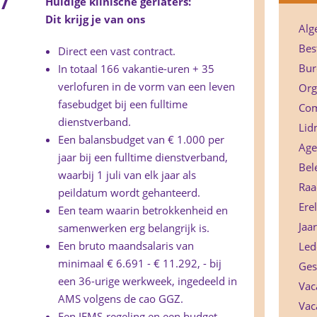
 /
Huidige klinische geriaters:
Dit krijg je van ons
Alg
Bes
Direct een vast contract.
Bur
In totaal 166 vakantie-uren + 35
verlofuren in de vorm van een leven
Org
fasebudget bij een fulltime
Com
dienstverband.
Lid
Een balansbudget van € 1.000 per
Age
jaar bij een fulltime dienstverband,
Bel
waarbij 1 juli van elk jaar als
Raa
peildatum wordt gehanteerd.
Ere
Een team waarin betrokkenheid en
Jaa
samenwerken erg belangrijk is.
Een bruto maandsalaris van
Lede
minimaal € 6.691 - € 11.292, - bij
Ges
een 36-urige werkweek, ingedeeld in
Vac
AMS volgens de cao GGZ.
Vac
Een IFMS-regeling en een budget