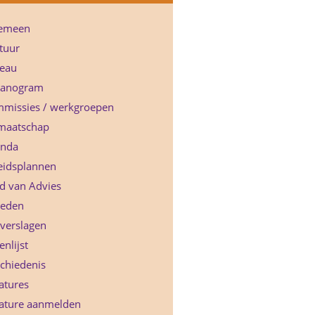
emeen
tuur
eau
anogram
missies / werkgroepen
maatschap
nda
eidsplannen
d van Advies
leden
rverslagen
nlijst
chiedenis
atures
ature aanmelden