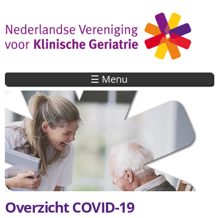
Overslaan
en naar
de inhoud
gaan
☰ Menu
Overzicht COVID-19