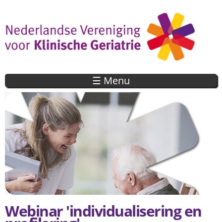
Overslaan
en naar
de inhoud
gaan
☰ Menu
Webinar 'individualisering en