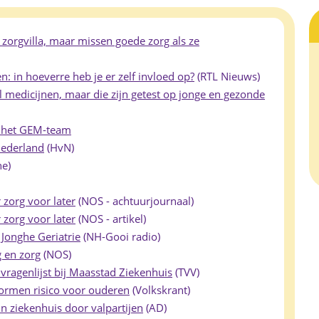
zorgvilla, maar missen goede zorg als ze
: in hoeverre heb je er zelf invloed op?
(RTL Nieuws)
 medicijnen, maar die zijn getest op jonge en gezonde
n het GEM-team
Nederland
(HvN)
ne)
 zorg voor later
(NOS - achtuurjournaal)
 zorg voor later
(NOS - artikel)
Jonghe Geriatrie
(NH-Gooi radio)
 en zorg
(NOS)
ragenlijst bij Maasstad Ziekenhuis
(TVV)
ormen risico voor ouderen
(Volkskrant)
n ziekenhuis door valpartijen
(AD)