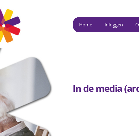
Overslaan
en naar
de inhoud
Home
Inloggen
C
gaan
In de media (arc