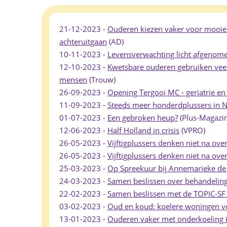
21-12-2023 -
Ouderen kiezen vaker voor mooie 
achteruitgaan
(AD)
10-11-2023 -
Levensverwachting licht afgenomen
12-10-2023 -
Kwetsbare ouderen gebruiken veel
mensen
(Trouw)
26-09-2023 -
Opening Tergooi MC - geriatrie e
11-09-2023 -
Steeds meer honderdplussers in 
01-07-2023 -
Een gebroken heup?
(Plus-Magazi
12-06-2023 -
Half Holland in crisis
(VPRO)
26-05-2023 -
Vijftigplussers denken niet na over
26-05-2023 -
Vijftigplussers denken niet na over
25-03-2023 -
Op Spreekuur bij Annemarieke de 
24-03-2023 -
Samen beslissen over behandeling
22-02-2023 -
Samen beslissen met de TOPIC-SF v
03-02-2023 -
Oud en koud: koelere woningen v
13-01-2023 -
Ouderen vaker met onderkoeling i