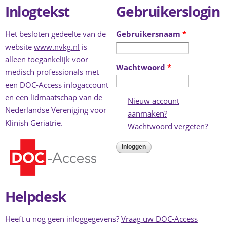
Inlogtekst
Gebruikerslogin
Het besloten gedeelte van de
Gebruikersnaam
*
website
www.nvkg.nl
is
alleen toegankelijk voor
Wachtwoord
*
medisch professionals met
een DOC-Access inlogaccount
en een lidmaatschap van de
Nieuw account
Nederlandse Vereniging voor
aanmaken?
(link is external)
Klinish Geriatrie.
Wachtwoord vergeten?
(link 
exter
Helpdesk
Heeft u nog geen inloggegevens?
Vraag uw DOC-Access