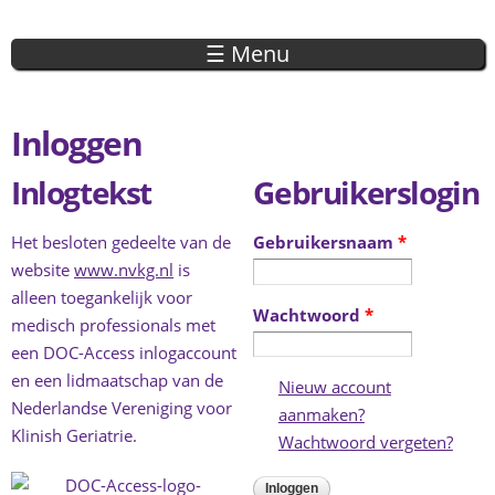
Overslaan
en naar
☰ Menu
de inhoud
gaan
Inloggen
Inlogtekst
Gebruikerslogin
Het besloten gedeelte van de
Gebruikersnaam
*
website
www.nvkg.nl
is
alleen toegankelijk voor
Wachtwoord
*
medisch professionals met
een DOC-Access inlogaccount
en een lidmaatschap van de
Nieuw account
Nederlandse Vereniging voor
aanmaken?
(link is external)
Klinish Geriatrie.
Wachtwoord vergeten?
(link 
exter