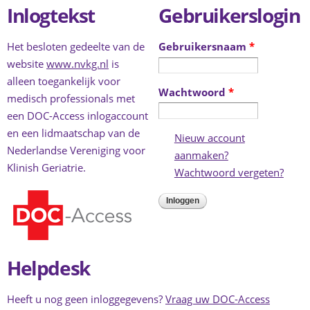
Inlogtekst
Gebruikerslogin
Het besloten gedeelte van de
Gebruikersnaam
*
website
www.nvkg.nl
is
alleen toegankelijk voor
Wachtwoord
*
medisch professionals met
een DOC-Access inlogaccount
en een lidmaatschap van de
Nieuw account
Nederlandse Vereniging voor
aanmaken?
(link is external)
Klinish Geriatrie.
Wachtwoord vergeten?
(link 
exter
Helpdesk
Heeft u nog geen inloggegevens?
Vraag uw DOC-Access