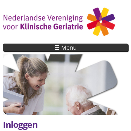
Overslaan
en naar
de inhoud
gaan
☰ Menu
Inloggen