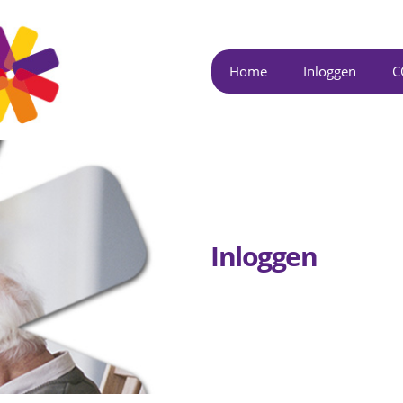
Overslaan
en naar
de inhoud
Home
Inloggen
C
gaan
Inloggen