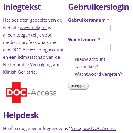
Inlogtekst
Gebruikerslogin
Het besloten gedeelte van de
Gebruikersnaam
*
website
www.nvkg.nl
is
alleen toegankelijk voor
Wachtwoord
*
medisch professionals met
een DOC-Access inlogaccount
en een lidmaatschap van de
Nieuw account
Nederlandse Vereniging voor
aanmaken?
(link is external)
Klinish Geriatrie.
Wachtwoord vergeten?
(link 
exter
Helpdesk
Heeft u nog geen inloggegevens?
Vraag uw DOC-Access