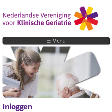
Overslaan
en naar
de inhoud
gaan
☰ Menu
Inloggen